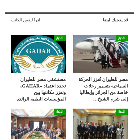
قد يعجبك ايضا
اقرأ لنفس الكاتب
الأخبار
الأخبار
مصر للطيران تُعزز الحركة
مستشفى مصر للطيران
السياحية بتسيير رحلات
تجدد اعتماد «GAHAR»
خاصة من الجزائر وإيطاليا
وتعزز مكانتها بين
إلى شرم الشيخ…
المؤسسات الطبية الرائدة
الأخبار
الأخبار