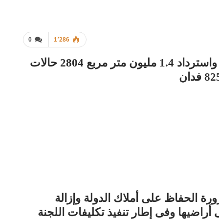
0
1٬286
«شعراوي» : إزالة 9458 مبنى مخالف واسترداد 1.4 مليون متر مربع 2804 حالات
ورة الحفاظ على أملاك الدولة وإزالة
أراضيها وفى إطار تنفيذ تكليفات اللجنة