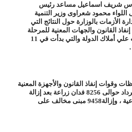
مهندس شريف اسماعيل مساعد رئيس
اللواء محمود شعراوى وزير التنمية
ارة الأزمات بالوزارة حول النتائج التي
نفاذ القانون والجهات المعنية للمرحلة
الثانية من الموجة الـ18 لإزالة التعديات علي أملاك الدولة والتي بدأت في 11
ظات وقوات إنفاذ القانون والأجهزة المعنية
نجحت حتي 27 أكتوبر الجارى في استرداد حوالى 8256 فدان زراعة بعد إزالة
2804 حالات تعدى على الأراضى الزراعية ، وإزالة9458 مبنى مخالف على