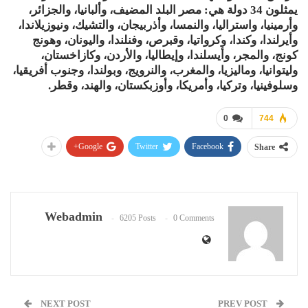
يمثلون 34 دولة هي: مصر البلد المضيف، وألبانيا، والجزائر،
وأرمينيا، واستراليا، والنمسا، وأذربيجان، والتشيك، ونيوزيلاندا،
وأيرلندا، وكندا، وكرواتيا، وقبرص، وفنلندا، واليونان، وهونج
كونج، والمجر، وأيسلندا، وإيطاليا، والأردن، وكازاخستان،
وليتوانيا، وماليزيا، والمغرب، والنرويج، وبولندا، وجنوب أفريقيا،
وسلوفينيا، وتركيا، وأمريكا، وأوزبكستان، والهند، وقطر.
0
744
Google+
Twitter
Facebook
Share
Webadmin
6205 Posts
0 Comments
NEXT POST
PREV POST