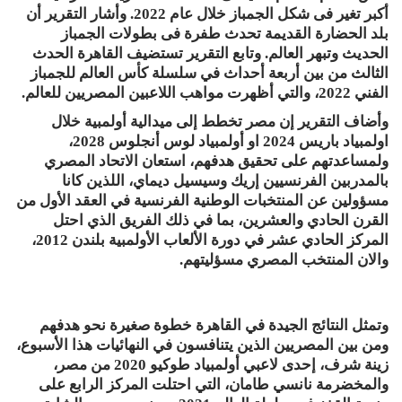
أكبر تغير فى شكل الجمباز خلال عام 2022. وأشار التقرير أن
بلد الحضارة القديمة تحدث طفرة فى بطولات الجمباز
الحديث وتبهر العالم. وتابع التقرير تستضيف القاهرة الحدث
الثالث من بين أربعة أحداث في سلسلة كأس العالم للجمباز
الفني 2022، والتي أظهرت مواهب اللاعبين المصريين للعالم.
وأضاف التقرير إن مصر تخطط إلى ميدالية أولمبية خلال
اولمبياد باريس 2024 او أولمبياد لوس أنجلوس 2028،
ولمساعدتهم على تحقيق هدفهم، استعان الاتحاد المصري
بالمدربين الفرنسيين إريك وسيسيل ديماي، اللذين كانا
مسؤولين عن المنتخبات الوطنية الفرنسية في العقد الأول من
القرن الحادي والعشرين، بما في ذلك الفريق الذي احتل
المركز الحادي عشر في دورة الألعاب الأولمبية بلندن 2012،
والان المنتخب المصري مسؤليتهم.
وتمثل النتائج الجيدة في القاهرة خطوة صغيرة نحو هدفهم
ومن بين المصريين الذين يتنافسون في النهائيات هذا الأسبوع،
زينة شرف، إحدى لاعبي أولمبياد طوكيو 2020 من مصر،
والمخضرمة نانسي طامان، التي احتلت المركز الرابع على