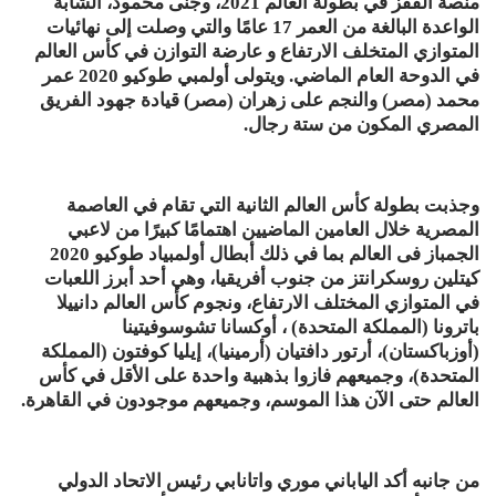
منصة القفز في بطولة العالم 2021، وجنى محمود، الشابة
الواعدة البالغة من العمر 17 عامًا والتي وصلت إلى نهائيات
المتوازي المتخلف الارتفاع و عارضة التوازن في كأس العالم
في الدوحة العام الماضي. ويتولى أولمبي طوكيو 2020 عمر
محمد (مصر) والنجم على زهران (مصر) قيادة جهود الفريق
المصري المكون من ستة رجال.
وجذبت بطولة كأس العالم الثانية التي تقام في العاصمة
المصرية خلال العامين الماضيين اهتمامًا كبيرًا من لاعبي
الجمباز فى العالم بما في ذلك أبطال أولمبياد طوكيو 2020
كيتلين روسكرانتز من جنوب أفريقيا، وهي أحد أبرز اللعبات
في المتوازي المختلف الارتفاع، ونجوم كأس العالم دانييلا
باترونا (المملكة المتحدة) ، أوكسانا تشوسوفيتينا
(أوزباكستان)، أرتور دافتيان (أرمينيا)، إيليا كوفتون (المملكة
المتحدة)، وجميعهم فازوا بذهبية واحدة على الأقل في كأس
العالم حتى الآن هذا الموسم، وجميعهم موجودون في القاهرة.
من جانبه أكد الياباني موري واتانابي رئيس الاتحاد الدولي