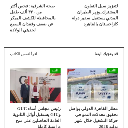
لتعزيز سبل التعاون
صحة الشرقية: فحص أكثر
المشترك..وزير الطيران
من ٣٢٠ ألف طفل
المدني يستقبل سفير دولة
بالمحافظة للكشف المبكر
كازاخستان بالقاهرة
عن ضعف وفقدان السمع
لحديثي الولادة
قد يعجبك ايضا
اقرأ لنفس الكاتب
الأخبار
الأخبار
مطار القاهرة الدولي يواصل
رئيس مجلس أمناء GUC
تحقيق معدلات النمو في
وGIU يستقبل أوائل الثانوية
حركة التشغيل خلال شهر
العامة الحاصلين على منح
يوليو 2026
دراسية كاملة