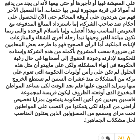
على المعيشة فيها أو تأجيرها أو حتى بيعها لأنه لن يجد من يدفع
له أموالا فى قرية مهجورة ليس بها خدمات. أما الفصيل الآخر
فهم من يترددون على أروقة المحاكم حتى الآن للحصول على
أحكام ضد صاحب الشركة، إما باسترداد المبالغ المدفوعة مع
التعويض المناسب وهذا أفضل، وإما باستلام الوحدة والتى ربما
تكون مباعة للغير وحينها تبدأ رحلة أخرى للشقاء والمنازعات
لإثبات الملكية. أما الرأى الصحيح فهو ما طرحه بعض المحامين
عن ضرورة سحب المشروع بأكمله من هذه الشركة وإسناده
للحكومة لإدارته وعودة الحقوق إلى أصحابها فى حال رغبة
الحكومة فى إنهاء المشكلة، ولكن على مايبدو أن مثل هذه
الحلول لم تكن على رأس أولويات الحكومة التى تعوم على
بركة من المشكلات منذ عشرات السنين لم تستطع الخروج
منها وتتزايد الديون عليها فلم تجد الوقت لكى تساعد المواطن
المخدوع الذى أوقعته الظروف ليكون فريسة لمجموعة
فاسدين بعيدين عن أعين الحكومة يتمتعون بمزايا تخصيص
أراضي من الدولة لكى يتمكنوا من النصب على المواطنين
تحت مراى ومسمع من المسؤولين الذين يعتلون المناصب
لحل مشكلات الجماهير!.
0
743