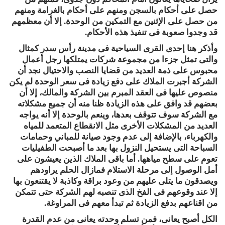
حصل على أحكام بالسجن ومنهم على أحكام بالغرامة ومنهم
من حصل على الإثنين مع التمكين من الوحدة. إلا أن معظمهم
قد وجدوا صعوبة فى تنفيذ هذه الأحكام.
وأذكر هنا إحدى القرى السياحية فى مدينة رأس سدر كمثال
والتى تمثل جزءا من مجموعة شركات يمتلكها رجل أعمال
محبوس على ذمة العديد من قضايا النصب والاحتيال نجد أن
الشركة أجبرت الملاك على دفع زيادة فى سعر الوحدة لم يكن
منصوص عليها فى العقد المبرم بين الشركة والمالك، إلا أن
بعضهم قد وافق على هذه الزيادة ظنا منه أن جميع مشكلاته
مع الشركة سوف تتوقف بعدها، وينعم بالوحدة إلا أنه يواجه
العديد من المشكلات الأخرى مثل الانقطاع المتعمد للمياه
والكهرباء، بالإضافة إلى عدم وجود صيانة للمباني وحمامات
السباحة التى يستحيل النزول بها بعد ما أصبحت الطفيليات
تعوم على سطح مياهها. أما باقى الملاك الذين يعيشون على
أمل الوصول إلى مرحلة الاستلام فمازال الحلم يراودهم
ويصدقون ما يتلى عليهم من وعود براقة وكاذبة لا يقتنعون بها
إلا عند وقوعهم فى الفخ الذى تنصبه لهم الشركة حتى تتمكن
من اقناعهم بدفع الزيادة ثم تبدأ معهم فى المراوغة.
الكل أصبح يعانى، فمن تسلم وحدته يعانى من عدم القدرة