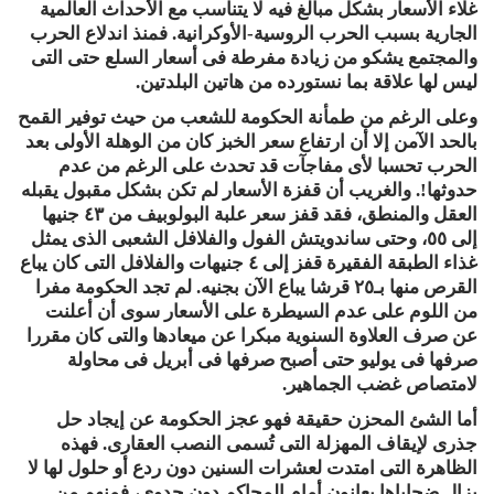
غلاء الأسعار بشكل مبالغ فيه لا يتناسب مع الأحداث العالمية
الجارية بسبب الحرب الروسية-الأوكرانية. فمنذ اندلاع الحرب
والمجتمع يشكو من زيادة مفرطة فى أسعار السلع حتى التى
ليس لها علاقة بما نستورده من هاتين البلدتين.
وعلى الرغم من طمأنة الحكومة للشعب من حيث توفير القمح
بالحد الآمن إلا أن ارتفاع سعر الخبز كان من الوهلة الأولى بعد
الحرب تحسبا لأى مفاجآت قد تحدث على الرغم من عدم
حدوثها!. والغريب أن قفزة الأسعار لم تكن بشكل مقبول يقبله
العقل والمنطق، فقد قفز سعر علبة البولوبيف من ٤٣ جنيها
إلى ٥٥، وحتى ساندويتش الفول والفلافل الشعبى الذى يمثل
غذاء الطبقة الفقيرة قفز إلى ٤ جنيهات والفلافل التى كان يباع
القرص منها بـ٢٥ قرشا يباع
الآن
بجنيه. لم تجد الحكومة مفرا
من اللوم على عدم السيطرة على الأسعار سوى أن أعلنت
عن صرف العلاوة السنوية مبكرا عن ميعادها والتى كان مقررا
صرفها فى يوليو حتى أصبح صرفها فى أبريل فى محاولة
لامتصاص غضب الجماهير.
أما الشئ المحزن حقيقة فهو عجز الحكومة عن إيجاد حل
جذرى لإيقاف المهزلة التى تُسمى النصب العقارى. فهذه
الظاهرة التى امتدت لعشرات السنين دون ردع أو حلول لها لا
يزال ضحاياها يعانون أمام المحاكم دون جدوى، فمنهم من