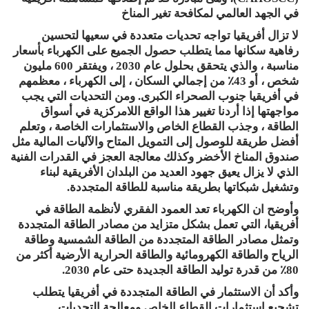
في الجهد العالمي لمكافحة تغير المناخ
لا تزال أفريقيا تواجه تحديات متعددة في سعيها لتحسين
رفاهية سكانها مما يتطلب حصول الجميع على الكهرباء بأسعار
مناسبة ، والذي يتحقق بحلول عام 2030 ، ويفتقر 600 مليون
شخص ، أو 43٪ من إجمالي السكان ، إلى الكهرباء ، معظمهم
في أفريقيا جنوب الصحراء الكبرى. ومن التحديات التي يجب
مواجهتها إذا أردنا تغيير هذا الواقع اللامركزية في أسواق
الطاقة ، وجذب القطاع الخاص والاستثمارات الخاصة ، وتعلم
أفضل طريقة للوصول إلى التمويل المتاح والآليات المالية مثل
صندوق المناخ الأخضر وكذلك معالجة العجز في القدرات الفنية
الذي لا يزال يعيق جهود العديد من البلدان الأفريقية لبناء
وتشغيل شبكاتها بطريقة مناسبة للطاقة المتجددة.
وأوضح ان الكهرباء تعد العمود الفقري لأنظمة الطاقة في
أفريقيا، التي تعمل بشكل متزايد من مصادر الطاقة المتجددة
وتمثل مصادر الطاقة المتجددة من الطاقة الشمسية وطاقة
الرياح والطاقة الكهرومائية والطاقة الحرارية الأرضية أكثر من
80٪ من قدرة توليد الطاقة الجديدة حتى عام 2030.
وأكد أن الاستثمار في الطاقة المتجددة في أفريقيا يتطلب
تشجيع استثمارات القطاع الخاص ومعالجة التحديات