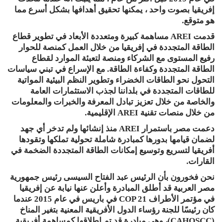
إفريقيا بصوت واحد ، يمكنها تحقيق أهدافها بشكل أسرع مما
هو متوقع.
قدمت AREI مساهمة كبيرة ومتعددة الأبعاد في تطوير قطاع
الطاقة المتجددة في إفريقيا من خلال العمل كمنصة للحوار
رفيع المستوى مع الشركاء ومنصة لتعبئة الموارد لقطاع
الطاقة المتجددة وكفاءة الطاقة. مع الإسراع في تبني سياسات
التحول نحو الطاقات الخضراء وتطوير النظم البيئية المواتية
للطاقات المتجددة في بلداننا لجذب الاستثمارات العامة
والخاصة من خلال تعزيز تبادل المعرفة والخبرات والمعلومات
من خلال منصات تقنية AREI الإقليمية.
دعمت مصر باستمرار AREI منذ إنشائها ولم تدخر أي جهد
لضمان قيامها بدورها كمبادرة شاملة تحولية تملكها وتقودها
أفريقيا لتسريع وتوسيع إمكانات الطاقة المتجددة الضخمة في
القارات.
نحن فخورون بأن الرئيس عبد الفتاح السيسى رئيس جمهورية
مصر العربية قد أطلق المبادرة وأعلن عنها نيابة عن إفريقيا
في مؤتمر الأطراف COP 21 في باريس في عام 2015 عندما
كان رئيسًا للجنة رؤساء الدول الأفريقية المعنية بتغير المناخ
(CAHOSCC)، وهى مبادرة قد تم إطلاقها كمساهمة أفريقية