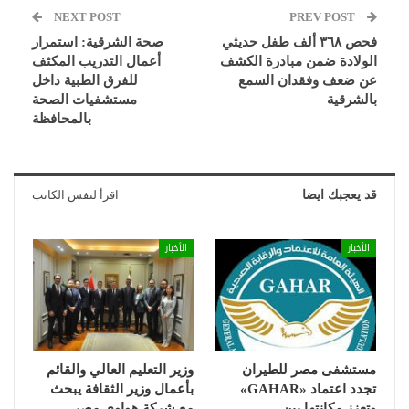
NEXT POST
PREV POST
فحص ٣٦٨ ألف طفل حديثي
صحة الشرقية: استمرار
الولادة ضمن مبادرة الكشف
أعمال التدريب المكثف
عن ضعف وفقدان السمع
للفرق الطبية داخل
بالشرقية
مستشفيات الصحة
بالمحافظة
قد يعجبك ايضا
اقرأ لنفس الكاتب
الأخبار
الأخبار
مستشفى مصر للطيران
وزير التعليم العالي والقائم
تجدد اعتماد «GAHAR»
بأعمال وزير الثقافة يبحث
وتعزز مكانتها بين
مع شركة هواوي مصر