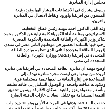
مجلس إدارة المبادرة.
وسوف يشارك في الاجتماعات المشار اليها وفود رفيعة
المستوي من افريقيا واوروبا ونقاط الاتصال في المبادرة
واخرين.
وقد القى الدكتور احمد مهينة رئيس قطاع التخطيط
الاستراتيجى ومتابعة أداء الكهرباء كلمة نيابة عن الدكتور محمد
شاكر وزير الكهرباء والطاقة المتجددة والحكومة المصرية
رحب فيها بالسادة الحضور في موطنهم الثاني مصر في منتدى
إفريقيا للطاقة المتجددة الثاني الذي تنظمه مبادرة الطاقة
المتجددة في إفريقيا (AREI) ووزارة الكهرباء. والطاقة
المتجددة في مصر.
اوضح مهينة ان مبادرة الطاقة المتجددة في أفريقيا هي مبادرة
فريدة من نوعها وهى ليست مجرد مبادرة تهدف إلى
المساعدة في إنتاج الطاقة بل لديها تنمية مستدامة قوية
ومكونات مناخية واضحة، و الوصول الشامل إلى طاقة نظيفة
وبأسعار معقولة يعزز رفاهية السكان الأفارقة ويسهل تحقيق
التنمية المستدامة مع تقليل انبعاثات غازات الدفيئة الضارة.
حققت الــ AREI هدفها في المرحلة الأولى وهو 10 جيجاوات
في عام 2019 قبل أكثر من عام ، مما يثبت أنه عندما تتحدث