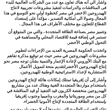
واشار الي أنه هناك تعاون مع عدد من الشركات العالمية للبدء
فى المناقشات والدراسات لتنفيذ مشروعات تجريبية لانتاج
الهيدروجين الاخضر في مصر كخطوة اولى نحو التوسع في هذا
المجال وصولا الى امكانية التصدير ، مؤكداً على إستعداد
القطاع للتعاون مع مختلف الأطراف فى هذا المجال .
وتتميز مصر بصناعة الطاقة المتجددة ، والتي من المتوقع أن
تستمر في إضافة قيمة للاقتصاد المحلي والمساهمة في
التحول الوطني الأخضر.
واتخذت الحكومة المصرية العديد من الإجراءات لتطوير
مشروعات الهيدروجين في مصر حيث تم توقيع مذكرة تفاهم
مع البنك الأوروبي لإعادة الإعمار والتنمية بشأن توجه مصر نحو
إنتاج الهيدروجين الأخضرلتقديم منحة لتمويل الأعمال
الاستشارية لإعداد الاستراتيجية الوطنية للهيدروجين،
وأشار إلى أن إفريقيا تمتلك إمكانات هائلة لإنتاج الهيدروجين
باستخدام مواردها المتجددة الغنية وهناك عدد من مشاريع
الهيدروجين منخفضة الكربون قيد التنفيذ أو قيد المناقشة في
كل من مصر وموريتانيا والمغرب وناميبيا وجنوب إفريقيا
بإستخدام الطاقة المتجددة لإنتاج الأمونيا الخضراء.
تؤكد التغيرات العالمية التي نشهدها أنه لا يوجد بلد بمفرده