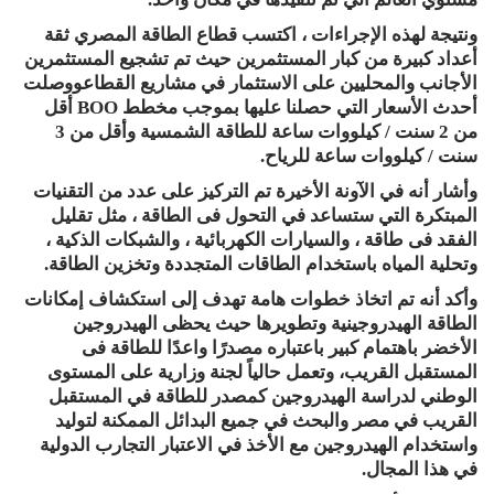
ونتيجة لهذه الإجراءات ، اكتسب قطاع الطاقة المصري ثقة
أعداد كبيرة من كبار المستثمرين حيث تم تشجيع المستثمرين
الأجانب والمحليين على الاستثمار في مشاريع القطاعووصلت
أحدث الأسعار التي حصلنا عليها بموجب مخطط BOO أقل
من 2 سنت / كيلووات ساعة للطاقة الشمسية وأقل من 3
سنت / كيلووات ساعة للرياح.
وأشار أنه في الآونة الأخيرة تم التركيز على عدد من التقنيات
المبتكرة التي ستساعد في التحول فى الطاقة ، مثل تقليل
الفقد فى طاقة ، والسيارات الكهربائية ، والشبكات الذكية ،
وتحلية المياه باستخدام الطاقات المتجددة وتخزين الطاقة.
وأكد أنه تم اتخاذ خطوات هامة تهدف إلى استكشاف إمكانات
الطاقة الهيدروجينية وتطويرها حيث يحظى الهيدروجين
الأخضر باهتمام كبير باعتباره مصدرًا واعدًا للطاقة فى
المستقبل القريب، وتعمل حالياً لجنة وزارية على المستوى
الوطني لدراسة الهيدروجين كمصدر للطاقة في المستقبل
القريب في مصر والبحث في جميع البدائل الممكنة لتوليد
واستخدام الهيدروجين مع الأخذ في الاعتبار التجارب الدولية
في هذا المجال.