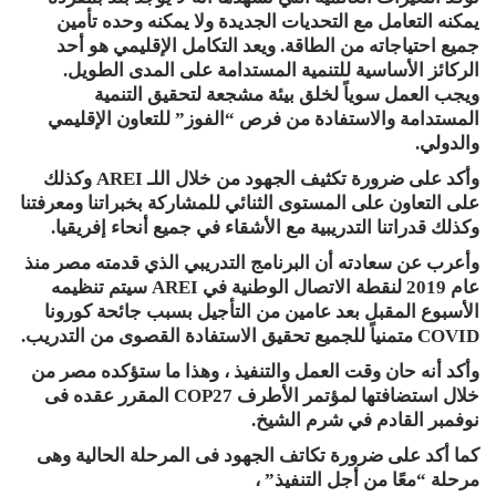
يمكنه التعامل مع التحديات الجديدة ولا يمكنه وحده تأمين
جميع احتياجاته من الطاقة. ويعد التكامل الإقليمي هو أحد
الركائز الأساسية للتنمية المستدامة على المدى الطويل.
ويجب العمل سوياً لخلق بيئة مشجعة لتحقيق التنمية
المستدامة والاستفادة من فرص “الفوز” للتعاون الإقليمي
والدولي.
وأكد على ضرورة تكثيف الجهود من خلال اللـ AREI وكذلك
على التعاون على المستوى الثنائي للمشاركة بخبراتنا ومعرفتنا
وكذلك قدراتنا التدريبية مع الأشقاء في جميع أنحاء إفريقيا.
وأعرب عن سعادته أن البرنامج التدريبي الذي قدمته مصر منذ
عام 2019 لنقطة الاتصال الوطنية في AREI سيتم تنظيمه
الأسبوع المقبل بعد عامين من التأجيل بسبب جائحة كورونا
COVID متمنياً للجميع تحقيق الاستفادة القصوى من التدريب.
وأكد أنه حان وقت العمل والتنفيذ ، وهذا ما ستؤكده مصر من
خلال استضافتها لمؤتمر الأطرف COP27 المقرر عقده فى
نوفمبر القادم في شرم الشيخ.
كما أكد على ضرورة تكاتف الجهود فى المرحلة الحالية وهى
مرحلة “معًا من أجل التنفيذ” ،