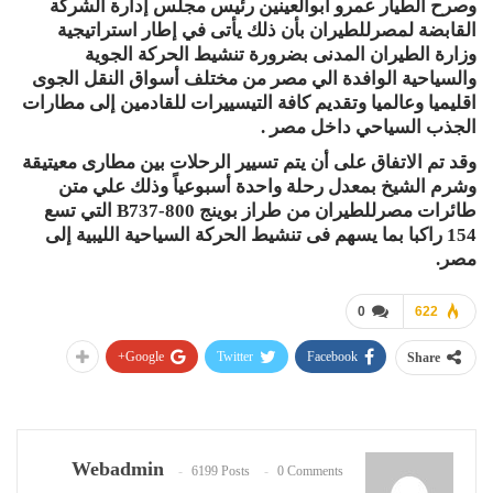
وصرح الطيار عمرو أبوالعينين رئيس مجلس إدارة الشركة
القابضة لمصرللطيران بأن ذلك يأتى في إطار استراتيجية
وزارة الطيران المدنى بضرورة تنشيط الحركة الجوية
والسياحية الوافدة الي مصر من مختلف أسواق النقل الجوى
اقليميا وعالميا وتقديم كافة التيسييرات للقادمين إلى مطارات
الجذب السياحي داخل مصر .
وقد تم الاتفاق على أن يتم تسيير الرحلات بين مطارى معيتيقة
وشرم الشيخ بمعدل رحلة واحدة أسبوعياً وذلك علي متن
طائرات مصرللطيران من طراز بوينج B737-800 التي تسع
154 راكبا بما يسهم فى تنشيط الحركة السياحية الليبية إلى
مصر.
0
622
Google+
Twitter
Facebook
Share
Webadmin
6199 Posts
0 Comments