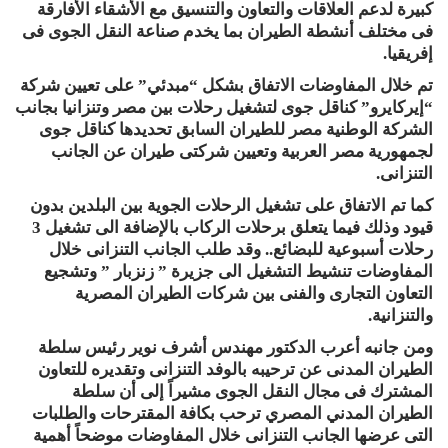
كبيرة لدعم العلاقات والتعاون والتنسيق مع الأشقاء الأفارقة
فى مختلف أنشطة الطيران بما يخدم صناعة النقل الجوى فى
إفريقيا.
تم خلال المفاوضات الاتفاق بشكل “مبدئي” على تعيين شركة
“إيركايرو” كناقل جوى لتشغيل رحلات بين مصر وتنزانيا بجانب
الشركة الوطنية مصر للطيران السابق تحديدها كناقل جوى
لجمهورية مصر العربية وتعيين شركتى طيران عن الجانب
التنزانى.
كما تم الاتفاق على تشغيل الرحلات الجوية بين البلدين بدون
قيود وذلك فيما يتعلق برحلات الركاب بالإضافة الى تشغيل 3
رحلات أسبوعية للبضائع.. وقد طلب الجانب التنزانى خلال
المفاوضات تنشيط التشغيل الى جزيرة ” زنزبار ” وتشجيع
التعاون التجارى والفنى بين شركات الطيران المصرية
والتنزانية.
ومن جانبه أعرب الدكتور مهندس أشرف نوير رئيس سلطة
الطيران المدنى عن ترحيبه بالوفد التنزانى وتقديره للتعاون
المشترك فى مجال النقل الجوى مشيراً إلى أن سلطة
الطيران المدني المصري ترحب بكافة المقترحات والطلبات
التى عرضها الجانب التنزانى خلال المفاوضات موضحاً أهمية