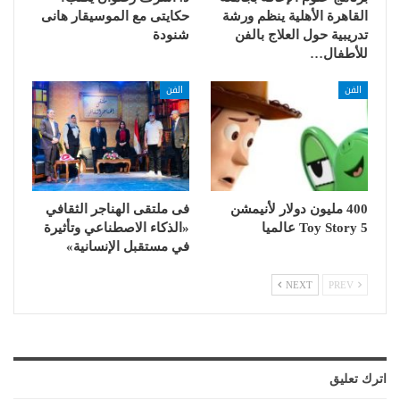
القاهرة الأهلية ينظم ورشة
حكايتى مع الموسيقار هانى
تدريبية حول العلاج بالفن
شنودة
للأطفال…
الفن
الفن
400 مليون دولار لأنيمشن
فى ملتقى الهناجر الثقافي
Toy Story 5 عالميا
«الذكاء الاصطناعي وتأثيرة
في مستقبل الإنسانية»
NEXT
PREV
اترك تعليق