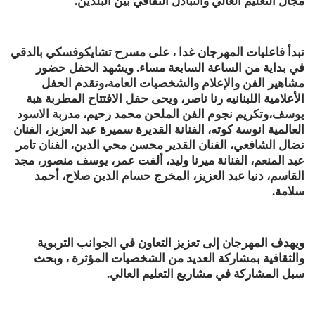
مجال التعليم العالي والتبادل الثقافي بين البلدين.
تبدأ فاعليات المهرجان غدا ، على مسرح تشايكوفسكي بالدقي
في بداية من الساعة السابعة مساء. ويشهد الحفل حضور
مشاهير الفن والإعلام والشخصيات العامة،وتقدم الحفل
الأعلامية اللبنانيه رنا ناصر، ويحى حفل الافتتاح المطربة هبة
يوسف،وتكريم نجوم الفن الملحن محمد رحيم، مدربة الاسود
العالمية انوسة كوته، الفنانة القديرة سميرة عبد العزيز، الفنان
نضال الشافعي، الفنان القدير محسن محي الدين، الفنان تامر
عبد المنعم، الفنانة ميرنا وليد، ألفت عمر، يوسف منصور، مجد
القاسم، دنيا عبد العزيز، المخرج حسام الدين صلاح، أحمد
سلامة.
ويهدف المهرجان إلى تعزيز التعاون في الجوانب التربوية
والثقافية بمشاركة العديد من الشخصيات المؤثرة ، وبحث
سبل المشاركة في مشاريع التعليم العالي.