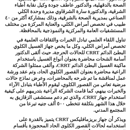
الصحة بالدقهلية، والدكتور عاطف جودة وكيل نقابة أطباء
الشرقية، والدكتورة سارة الشرقاوي مديرة وحدة الكلي
الصناعي بمديرية الصحة بالشرقية، وذلك بمشاركة أكثر من ٤٠
طبيب في تخصص أمراض الكلي، والعناية المركزة من مختلف
المستشفيات العامة والمركزية والنموذجية بالمحافظة.
تناول اللقاء العلمي تبادل الخبرات والثقافات العلمية في
تخصص أمراض الكلي، وكل ما يخص جهاز الغسيل الكلوي
البطئ الدائم CRRT للحالات الحرجة، حيث ألقى الدكتور
أسامة الشحات محاضرة بعنوان أنواع الغسيل باستخدام
ماكينة الغسيل البطئ الدائم CRRT، وألقى ممثلوا الشركة
الراعية محاضرة بعنوان القصور الكلوي الحاد، وتم عقد ورشة
عمل لمناقشة ما تم شرحه بالمحاضرات، وعرض نماذج حالات
مرضية تعاني من القصور الكلوي، ليقوم الأطباء بتبادل الآراء
والخبرات بينهم، كما قامت الشركة الراعية بتدريبهم على كيفية
استخدام جهاز CRRT، والذي تم دعم مستشفى الزقازيق به
خلال هذا الشهر بتكلفة تتخطى ٥٠٠ ألف جنيه تبرعا من
المجتمع المدني.
ويذكر أن جهاز بريزمافليكس CRRT يتميز بالقدرة على
استخدامه لحالات القصور الكلوى الحاد المحجوزة بأقسام