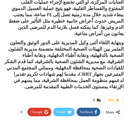
العنايات المركزة، أو التي تخضع لإجراء عمليات القلب
المفتوح والقساطر القلبية، فهو يتيح عملية الغسيل الدموي
ببطء شديد خلال مدة زمنية تصل إلى ٢٤ ساعة، مما يجنب
المريض حدوث أعراض جانبية خطيرة مثل التأثير على ضغط
الدم وغيرها، كما يمكنه فصل بلازما الدم للمرضى الذين
يعانون من أمراض مناعية.
وبنهاية اللقاء أثنى وكيل المديرية على الدور الوثيق والتعاون
المثمر بين الهيئات الصحية المختلفة متضمنة مديرية الشئون
الصحية بالدقهلية، ونقابة أطباء الدقهلية، ونقابة أطباء
الشرقية، مع مديرية الشئون الصحية بالشرقية، كما قدم الشكر
للقيادات الصحية بمحافظة الدقهلية، وممثلي المجتمع المدني
المتبرعين بجهاز CRRT، مقدما لهم شهادات تكريم تقديرا
لدعمهم منظومة العمل بمحافظة الشرقية، مما يسهم في
الإرتقاء بمستوى الخدمات الطبية المقدمة للمرضى.
0
751
Google+
Twitter
Facebook
Share