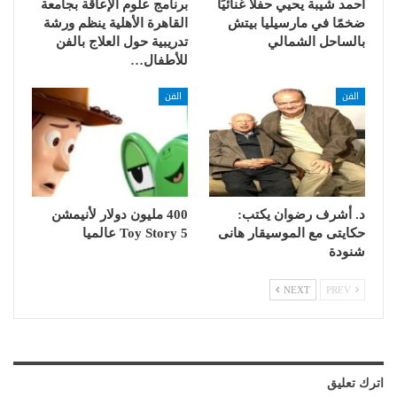
أحمد شيبة يحيي حفلًا غنائيًا
برنامج علوم الإعاقة بجامعة
ضخمًا في مارسيليا بيتش
القاهرة الأهلية ينظم ورشة
بالساحل الشمالي
تدريبية حول العلاج بالفن
للأطفال…
الفن
الفن
د. أشرف رضوان يكتب:
400 مليون دولار لأنيمشن
حكايتى مع الموسيقار هانى
Toy Story 5 عالميا
شنودة
NEXT
PREV
اترك تعليق