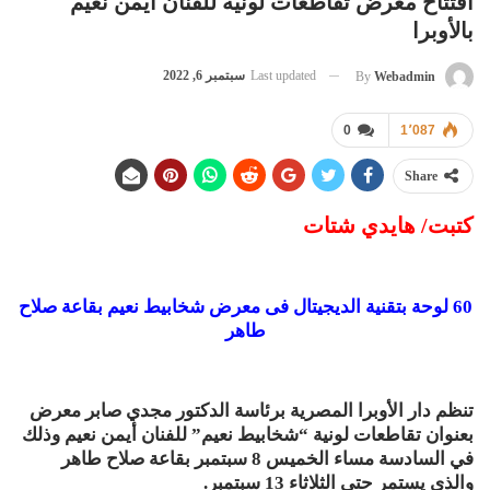
افتتاح معرض تقاطعات لونية للفنان أيمن نعيم
بالأوبرا
Last updated
سبتمبر 6, 2022
By
Webadmin
0
1٬087
Share
كتبت/ هايدي شتات
60 لوحة بتقنية الديجيتال فى معرض شخابيط نعيم بقاعة صلاح
طاهر
تنظم دار الأوبرا المصرية برئاسة الدكتور مجدي صابر معرض
بعنوان تقاطعات لونية “شخابيط نعيم” للفنان أيمن نعيم وذلك
في السادسة مساء الخميس 8 سبتمبر بقاعة صلاح طاهر
والذى يستمر حتى الثلاثاء 13 سبتمبر.