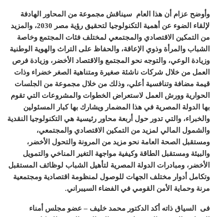
وأوضح عزام أن هذا العام
سيناقش مجموعة من المحاور الهادفة
لإلقاء الضوء عن أهمية التكنولوجيا لتحقيق رؤية مصر
2030
، والمزيد
من التمكين الاقتصادي والمجتمعي لمختلف فئات المجتمع وخاصة
الشباب والمرأة وذوي الإعاقة، والحفاظ على التراث والهوية الوطنية
وزيادة الوعي، والتوجه نحو المجتمع والاقتصاد الأخضر، وزيادة فرص
العمل من خلال شركات ناشئة صغيرة ومتناهية الصغر خضراء وذات
قيمة مضافة وتنافسية أعلي، وذلك من خلال مجموعة من الجلسات
الحوارية وورش العمل لاستعراض الخطوات والمشروعات التي تقوم
بها الدولة المصرية في هذا المضمار ويشارك بها كبار المسئولين
والخبراء، والتي تدور حول أربعة محاور رئيسية هي التكنولوجيا النقدية
والشمول المالي لمزيد من التمكين الاقتصادي والمجتمعي،
ومستقبل الصحة العامة نحو مزيد من المرونة والتحول الأخضر،
والبيئة ومستقبل الطاقة وكيفية مواجهة التغير المناخي والتمويل
الأخضر، ومبادرات الدولة المصرية لتأهيل الشباب لوظائف المستقبل
وتكامل أدوار مختلف الجهات للوصول لمنظومة اقتصادية ومجتمعية
مرنة وحماية الأمن القومي في الفضاء السيبراني
.
فى
السياق ذاته أكد الدكتور محمد خليف
–
عضو مجلس أمناء