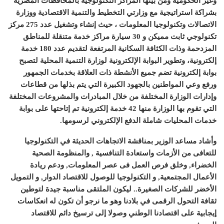
وغير الحكومية ومن بينها المراكز التكنولوجية بالمحافظات المصرية
بشراكة استراتيجية مع وزارتي التخطيط والتنمية الاقتصادية ووزارة
الاتصالات وتكنولوجيا المعلومات ، حيث إنشاء وتشغيل عدد
275
مركز
تكنولوجي ثابت مميكن و
30
سيارة مراكز خدمة متنقلة للمناطق
المزدحمة وذات الكثافة السكانية المرتفعة لتقديم عدد
180
خدمة
إلكترونية، وتطوير البوابة الإلكترونية لوزارة التنمية المحلية لتصبح
بوابة إلكترونية تضم جميع الأنشطة ذات العلاقة بخدمات الجمهور
ورفع وعي المواطنين بالجهود الكبيرة التي يتم بذلها من قطاعات
وإدارات الوزارة المختلفة من خلال المبادرات والمشروعات المختلفة
التي تقوم بها الوزارة منها
42
خدمة إلكترونية تم إتاحتها على بوابة
خدمات المحليات شاملة الدفع الإلكتروني لرسومها.
وأشاد مساعد الوزير بمناقشة الاتجاهات الحديثة في التكنولوجيا
للتعافى من الأزمات واستعادة التنافسية
,
والمنظومة الصحية
الخضراء
,
وخلق فرص العمل فى عصر المعلومات
,
ودعم ريادة
الأعمال المجتمعية
,
و التكنولوجيا للوصول للاقتصاد الدوار
,
و التمويل
الأخضر للشركات الصغيرة
..
ليكون الملتقى مناسبة جيدة لتوطين
ثقافة التحول الرقمى في بلادنا وهو ما نرجو أن تكون له انعكاسات
إيجابية على اقتصادنا الوطني وصولا إلى ترسيخ دائم للاقتصاد