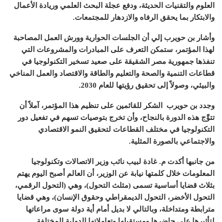
العلوم والتقنيات الحديثة، ودفع عجلة البحث العلمي وريادة الأعمال
والابتكار بما يحقق الرفاه والازدهار للمجتمعات
.
وأشار بن حويرب إلي أن الجلسات الحوارية وورش العمل المصاحبة
لهذا المؤتمر، ستمكن التعرف على المبادرات والمشروعات التي
تنفذها جمهورية مصر الشقيقة على صعيد تسخير التكنولوجيا في
قطاعات التنمية والصحة والتعليم والطاقة والاقتصاد والعمل المناخي
والبيئي، وصولاً إلى تحقيق رؤيتها للعام
2030.
وجدد بن حويرب
الشكر للقائمين على تنظيم هذا المؤتمر، آملاً أن
تتوَّج هذه الدورة بالنجاح، وأن تخرج بتوصيات تسهم في تفعيل دور
التكنولوجيا في مختلف القطاعات لتحقيق النمو الاقتصادي
والاجتماعي بالصورة المثلية
.
من جانبها أكدت م
.
غادة لبيب نائب وزير الاتصالات وتكنولوجيا
المعلومات خلال كلمتها نيابة عن الوزير، أن العالم أصبح اليوم يهتم
بثلاث قضايا أساسية تسمى
(
مثلث التحول
)
، وهي
(
التحول الرقمي،
التحول الأخضر، التحول الديمقراطي وحقوق الإنسان
)
، وهي قضايا
مترابطة ومتداخلة، وبالتالي لا بديل أمام أية دولة سوى مراعاتها
لتأثيرها على حاضرها ومستقبلها وتعاملاتها الدولية المختلفة
.