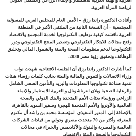
العربية والهيئة العربية للاستثمار والإنماء الزراعي والملتقى الدولي
لرياضة المرأة العربية
.
وأفادت الدكتورة راندا رزق
–
الأمين العام للمجلس العربي للمسؤلية
المجتمعية
–
أن النسخة الثانية من الملتقى الأكبر في المنطقة
العربية ناقشت كيفية توظيف التكنولوجيا لخدمة المجتمع والاقتصاد
وفتح مجالات للابتكار التكنولوجي وتصدير المنتج التكنولوجي ودور
التكنولوجيا لدعم منظومات الصحة والبيئة والشمول المالي وتخليق
الوظائف وتحقيق رؤية مصر
2030.
كما أشارت الدكتور راندا رزق أن الجلسة الافتتاحية شهدت نواب
وزراء الاتصالات والتموين والمالية والبيئة بجانب كلمات رؤساء هيئات
تنمية صناعة تكنولوجيا المعلومات والبريد والتأمين الصحي الشامل
والرعاية الصحية وبلان انترناشونال و العربية للاستثمار والإنماء
الزراعي ورؤساء بعثات الأمم المتحدة والبنك الدولي والصحة
العالمية والأونروا والأمم المتحدة للهجرة وسفير السويد بالقاهرة،
بالإضافة إلي
المدير التنفيذي
لمؤسسة محمد بن راشد أل مكتوم
للمعرفة وأكثر من
70
متحدث مصري ودولي من قيادات الشركات
العالمية والمصرية والبنوك والأكاديميين والخبراء في مجالات
التكنولوجيا والصحة والبيئة والاقتصاد
.