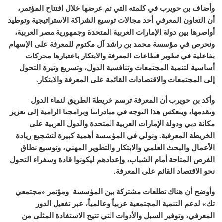
وأضاف بن حويرب في كلمته التي تم عرضها خلال افتتاح المؤتمر،
أن التعاون المعرفي أحد مجالات توسيع الشراكة الاستراتيجية وتوطيد
أواصرها بين دولة الإمارات العربية المتحدة وجمهورية مصر العربية،
ونحرص في مؤسسة محمد بن راشد آل مكتوم للمعرفة على الإسهام
بفاعلية في تطوير قطاعات المعرفة والابتكار باعتبارها محركات
أساسية لتنمية المجتمعات وتنافسية الدول، وتسريع وتيرة التحول
إلى المجتمعات والاقتصادات القائمة على المعرفة والابتكار
.
وأكد بن حويرب أن المعرفة ترسم خريطةَ الطريق لنماء الدول
وتقدمها، وينعكس هذا التوجه في مبادراتنا وبرامجنا الرامية إلى تعزيز
مكانة دبي ودولة الإمارات العربية المتحدة والدول العربية على
الخريطة المعرفية
.
ونولي في المؤسسة أهمية كبيرة لتشجيع ريادة
الأعمال والبحث العلمي والابتكار والتطوير المهني، وتوسيع نطاق
الفرص المتاحة أمام الشباب، وإعدادهم ليكونوا قادة وسفراء التحول
نحو الاقتصاد القائم على المعرفة
.
وأوضح أن هناك تطلعات مشتركة بين المؤسسة
ومؤتمر
«
مجتمعي
تك
»
لدعم التنمية المجتمعية عربياً وعالمياً، عبر تفعيل الدور
المعرفي، وتوفير السبل والأدوات التي تتيح الاستفادة المثلى من