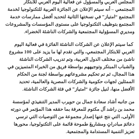
المجلس العربي والمسؤول عن فعالية اليوم العربي للابتكار
المجتمعي
–
أنه سيتم الإعلان عن الجائزة العربية للتكنولوجيا لخدمة
المجتمع
“
امتياز
”
في نسختها الثانية لتحديد أفضل ممارسات خدمة
المجتمع بتوظيف التكنولوجيا على مستوى المؤسسات والمشروعات
ومديري المسؤولية المجتمعية والشركات الناشئة الخضراء
.
كما سيتم الإعلان عن الشركات الناشئة الفائزة في فعالية اليوم
العربي للابتكار المجتمعي، والتي تقدم لها ما يزيد على
100
مشروع
ناشئ من مختلف الدول العربية، وتم تدريب الشركات الناشئة
والشباب المبتكر وتوجيههم بواسطة فريق من الخبراء المتميزين في
هذا المجال، ثم تم تحكيم مشروعاتهم بواسطة لجنة من الحكام
الممثلين لجهات حكومية والشركات المصرية والعالمية، تحديد
الأفضل منها، لنيل جائزة
“
امتياز
”
في فئة الشركات الناشئة
.
من جانبه أشاد سعادة جمال بن حويرب المدير التنفيذي لمؤسسة
محمد بن راشد آل مكتوم للمعرفة بما حققه هذا المؤتمر في دورته
الأولى، التي نتج عنها إصدار مجموعة من التوصيات التي ترسي
دعائمَ مبادراتٍ ومشاريعَ طموحة قائمة على التكنولوجيا، محورها
تعزيز التنمية المستدامة والمجتمعية
.