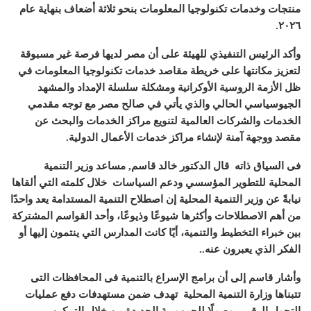
منتجات وخدمات تكنولوجيا المعلومات بنحو ثلاثة أضعاف بنهاية عام
.
٢٠٢٦
وأكد الرئيس التنفيذي للهيئة على أن مصر لديها فرصة غير مسبوقة
لتعزيز مكانتها على خريطة مقاصد خدمات تكنولوجيا المعلومات في
ظل الأزمة الروسية الأوكرانية ومشكلة سلسلة الإمداد والمشهد
الجيوسياسي الحالي والذي يأتي في صالح مصر مع توجه مقدمي
الخدمات والشركات العالمية لتنويع مراكز الخدمات والبحث عن
مقصد ووجهة آمنة لإنشاء مراكز خدمات الأعمال الدولية
.
فى السياق ذاته
قال الدكتور خالد قاسم
,
مساعد وزير التنمية
المحلية للتطوير المؤسسي ودعم السياسات
خلال كلمته التي ألقاها
نيابةً عن وزير التنمية المحلية إن اصطلاح التنمية المستدامة يعد واحدًا
من أهم الاصطلاحات وأكثرها شيوعًا وذيوعًا، وأحد القواسم المشتركة
بين خبراء التخطيط والتنمية، أيًا كانت المدارس التي ينتمون إليها أو
الفكر الذي يعبرون عنه
..
وأشار قاسم إلى أن برامج الإسراع بالتنمية فى المحافظات التى
تتبناها وزارة التنمية المحلية
تهدف ضمن مستهدفات دفع عمليات