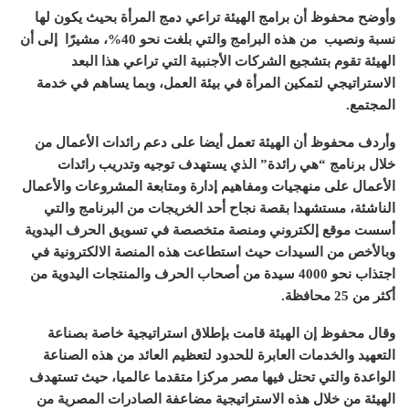
وأوضح محفوظ أن برامج الهيئة تراعي دمج المرأة بحيث يكون لها
نسبة ونصيب
من هذه البرامج والتي بلغت نحو
40%
، مشيرًا
إلى أن
الهيئة تقوم بتشجيع الشركات الأجنبية التي تراعي هذا البعد
الاستراتيجي لتمكين المرأة في بيئة العمل، وبما يساهم في خدمة
المجتمع
.
وأردف محفوظ أن الهيئة تعمل أيضا على دعم رائدات الأعمال من
خلال برنامج
“
هي رائدة
”
الذي يستهدف توجيه وتدريب رائدات
الأعمال على منهجيات ومفاهيم إدارة ومتابعة المشروعات والأعمال
الناشئة، مستشهدا بقصة نجاح أحد الخريجات من البرنامج والتي
أسست موقع إلكتروني ومنصة متخصصة في تسويق الحرف اليدوية
وبالأخص من السيدات حيث استطاعت هذه المنصة الالكترونية في
اجتذاب نحو
4000
سيدة من أصحاب الحرف والمنتجات اليدوية من
أكثر من
25
محافظة
.
وقال محفوظ إن الهيئة قامت بإطلاق استراتيجية خاصة بصناعة
التعهيد والخدمات العابرة للحدود لتعظيم العائد من هذه الصناعة
الواعدة والتي تحتل فيها مصر مركزا متقدما عالميا، حيث تستهدف
الهيئة من خلال هذه الاستراتيجية مضاعفة الصادرات المصرية من