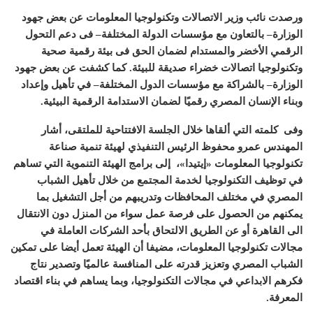
ورصدت نائب وزير الاتصالات وتكنولوجيا المعلومات عن بعض جهود
الوزارة
–
بالتعاون مع مؤسسات الدولة المختلفة
–
فى دعم التحول
الرقمي الأخضر والمستدام لضمان الحق فى بيئة رقمية صحية
وتكنولوجيا اتصالات خضراء صديقة للبيئة
.
كما كشفت عن بعض جهود
الوزارة
–
بالشراكة مع مؤسسات الدول المختلفة
–
في تأهيل وإعداد
وبناء الإنسان المصري رقميًا لضمان الاستدامة الرقمية البيئية
.
وفى
كلمته التي ألقاها خلال الجلسة الافتتاحية للملتقى، أشار
المهندس عمرو محفوظ الرئيس التنفيذي لهيئة تنمية صناعة
تكنولوجيا المعلومات
«
إيتيدا
»
،
إلى برامج الهيئة التنموية التي تساهم
في توظيف التكنولوجيا لخدمة المجتمع من خلال تأهيل الشباب
المصري في مختلف المحافظات وتدريبهم من أجل التشغيل بما
يمكنهم من الحصول على فرصة عمل سواء من المنزل دون الانتقال
الى القاهرة أو عن الطريق الالتحاق بأحد الشركات العاملة في
مجالات تكنولوجيا المعلومات، مضيفا أن الهيئة تعمل أيضا على تمكين
الشباب المصري وتعزيز قدرته على المنافسة عالميًا وتصدير نتاج
فكرهم الابداعي في مجالات التكنولوجيا، وبما يساهم في بناء اقتصاد
المعرفة
.