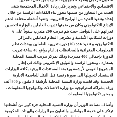
التحول الرقمي وصولًا للجمهورية الجديدة من خلال التمكين
الاقتصادي والاجتماعي وتعزيز فكر ريادة الأعمال المجتمعية بتبنى
العديد من المحاور من ضمنها محور بناء الكفاءات الرقمية من خلال
إعداد وتنفيذ العديد من البرامج التدريبية، وتنفيذ أنشطة مختلفة لدعم
الإبداع التكنولوجي وكان من ضمنها تدريب العاملين بالوزارة لتحسين
قدراتهم على التواصل حيث يتم تدريب
200
متدرب سنوياً على
6
دورات للمكاتب الأمامية و مشرفى النظام للعاملين بالمراكز
التكنولوجية و تنفيذ عدد
(16)
دورة تدريبية للعاملين بوحدات نظم
المعلومات الجغرافية بالمحافظات
(5
ايام بواقع
40
ساعة تدريب
للدورة بإجمالي
400
متدرب
)
وذلك بمركز تدريب التنمية المحلية
بسقارة ، ومحور الرقمنة والتوثيق الإلكتروني وذلك فى إطار
المشروع القومي لأرشفة ورقمنة المستندات الورقية بكافة الوزارات
للاستعداد لتحويلها الى صورة رقمية قبل النقل للعاصمة الإدارية
الجديدة
وقد قامت وزارة التنمية المحلية بأرشفة
3
مليون و
800
ألف
ورقة بشراكة استراتيجية مع وزارة الاتصالات وتكنولوجيا المعلومات ،
و محور تكنولوجيا المعلومات.
وأضاف مساعد الوزير أن وزارة التنمية المحلية جزء كبير من أنشطتها
ترتكز على خدمة المواطنين والتعاون مع الوزارات والهيئات الحكومية