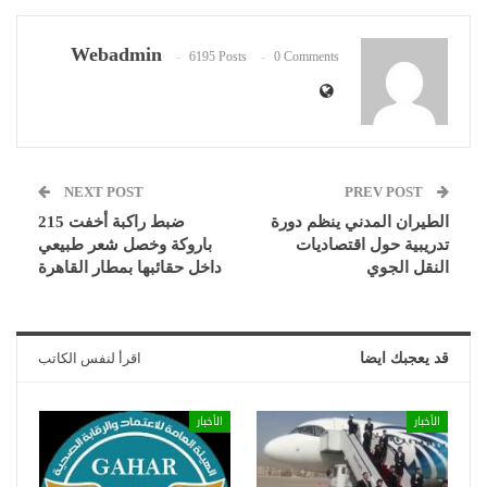
Webadmin
6195 Posts
0 Comments
NEXT POST
PREV POST
الطيران المدني ينظم دورة
ضبط راكبة أخفت 215
تدريبية حول اقتصاديات
باروكة وخصل شعر طبيعي
النقل الجوي
داخل حقائبها بمطار القاهرة
قد يعجبك ايضا
اقرأ لنفس الكاتب
الأخبار
الأخبار