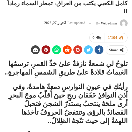
كامل الكعبي يكتب من العراق: تمطر السماء رماداً
!!
Last updated
أكتوبر 27, 2022
By
Webadmin
0
1٬104
Share
تلوحُ لي شمعةٌ نازفةٌ علىٰ خدِّ القمرِ، ترسمُها
الغيماتُ قلادةً علىٰ طريقِ الشمسِ المهاجرةِ..
رأيتُكِ في عيونِ النوارسِ دمعةً هامدةً، وفي
أذنِ النوافذِ خَفَقان ريحٍ حينََ أُقلّبُ موجَ البحرِ
أرى ملحَهُ ينتحبُ يستدرّ الشجنَ فتحبلُ
القصائدُ بالرؤى وتنتفضُ الحروفُ تأخذها
اللهفةُ إلى حيث تتّجهُ الظِلالُ..