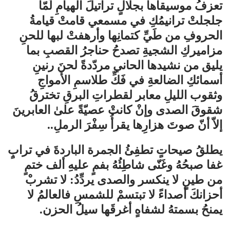
تعزفُ موسيقاها بجلالٍ تراتيلَ الهيامِ لَمّا
جلجلتْ ترانيمُكِ في مسمعي قامتْ قيامةُ
الحروفِ من طَيِّ كتمانِها وأرهفتْ لبها للحنِ
مزاميركِ الشجيةِ تصدحُ حناجرُ القصبِ بما
يليق من نشيدها الحاني مردّدةً لحنَ رنينِ
أسمائكِ الضالعةِ في فَكِّ طلاسمِ الأَمواجِ
وثقوب الليلِ معابر لقطراتِ البرقِ تخترقُ
شقوقَ الصدى وإنْ كانتْ عصيّةً علىٰ العابرينَ
إلاّ أنّ صوتَ هزارِها يقرأُ سِفْرَ الرملِ..
يطلقُ صيحاتٍ تطفِئُ الجمرة الباردةَ في ترابٍ
غفا صبحُهُ وغَنّى شاطِئُهُ بفمٍ عليهِ ألف ختمٍ
من طينٍ لا ينكسر والصدى يردِّدُ: لا تشربْ
أحزانكَ أصداءً لا تبتسمْ للشمسِ فالعالمُ لا
يمنحُ بسمتهُ لشفاهٍ أغرقَها سيلُ الحزن.