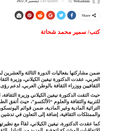
Last updated
ديسمبر 9, 2022
By
Webadmin
Share
كتب/ سمير محمد شحاتة
ضمن مشاركتها بفعاليات الدورة الثالثة والعشرين ل
العربي، عقدت الدكتورة نيفين الكيلاني، وزيرة الث
الثقافيين ووزراء الثقافة بالوطن العربي، لدعم رؤى 
حيث التقت الدكتورة نيفين الكيلاني وزيرة الثقافة، ا
للتربية والثقافة والعلوم “الألكسو”، حيث أتفق الط
التراثية المادية وغير المادية، ضمن قوائم اليونسكو،
والممتلكات الثقافية، إضافة إلى التعاون في تدشين 
كما عقدت الدكتورة، نيفين الكيلاني، لقاءً مع نظيرته
الاتفاقيات المشتركة لتحقيق المزيد من التبادل الث