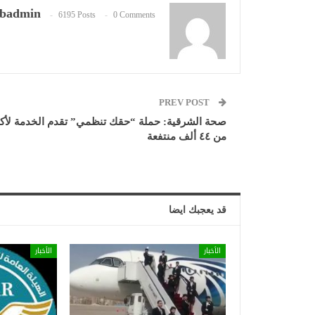
badmin
6195 Posts
0 Comments
PREV POST
صحة الشرقية: حملة “حقك تنظمي” تقدم الخدمة لأكث
من ٤٤ ألف منتفعة
قد يعجبك ايضا
الأخبار
الأخبار