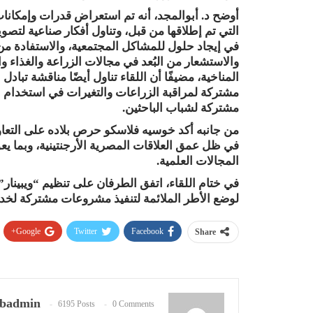
أوضح د. أبوالمجد، أنه تم استعراض قدرات وإمكانا
التي تم إطلاقها من قبل، وتناول أفكار صناعية لتصو
في إيجاد حلول للمشاكل المجتمعية، والاستفادة من 
والاستشعار من البُعد في مجالات الزراعة والغذاء و
المناخية، مضيفًا أن اللقاء تناول أيضًا مناقشة تباد
مشتركة لمراقبة الزراعات والتغيرات في استخدام الغ
مشتركة لشباب الباحثين.
من جانبه أكد خوسيه فلاسكو حرص بلاده على التعا
في ظل عمق العلاقات المصرية الأرجنتينية، وبما يعو
المجالات العلمية.
في ختام اللقاء، اتفق الطرفان على تنظيم “ويبينار” 
لوضع الأطر الملائمة لتنفيذ مشروعات مشتركة لخدم
Google+
Twitter
Facebook
Share
badmin
6195 Posts
0 Comments