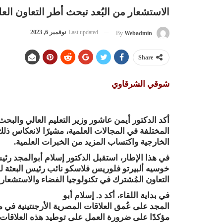
الاستشعار من البُعد تبحث أطر التعاون العل
Last updated
نوفمبر 6, 2023
By
Webadmin
Share
شوقي الشرقاوي
أكد الدكتور أيمن عاشور وزير التعليم العالي والبح
المختلفة في المجالات العلمية، مشيرًا لانعكاس ذل
الخارجية واكتساب المزيد من الخبرات العلمية.
في هذا الإطار، استقبل الدكتور إسلام أبوالمجد رئيس
خوسيه ألبيرتو فلوريس فلاسكو نائب رئيس البعثة لس
التعاون المُشترك في تكنولوجيا الفضاء والاستشعار من
في بداية اللقاء، أكد د. إسلام أبو
المجد على عُمق العلاقات المصرية الأرجنتينية في م
مؤكدًا على ضرورة العمل على توطيد هذه العلاقات ب