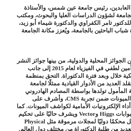
 العابدين، رئيس جامعة عين شمس، والأستاذة
لجامعة لشؤون الدراسات العليا والبحوث، ومكتب
للدكتور تامر الكفراوي والدكتورة شيماء أبو زيد،
شباب الباحثين بالجامعة، ويُعزز مكانة الجامعة
لجوائز المحلية والدولية، من بينها جوائز النشر
الدولي بجامعة عين شمس، وجائزة محمد أمين لطفي في الفيزياء لعام 2015 إلى جانب
يكية خلال وبعد فترة الدكتوراة. التحق بمنظمة
توراة، وتقلد العديد من الأدوار القيادية ممثلًا لجامعة
ة المأمول تولدها بواسطة المصادم الهادروني
الكبير، وأسهم في تطوير وتشغيل كواشف الميونات ضمن تجربة CMS، وأشرف على
ء الإلكترونيات الأمامية لكواشف الميونات. كما
أشرف على تحليل بيانات CMS المرتبطة ببوابات Higgs وVector ويشرف حاليًا على تحكيم
واعتماد أبحاث الميونات بتجربة CMS ويعمل محكمًا دوليًا لمجلات مرموقة مثل Physical