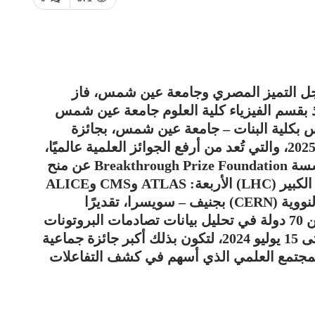
ل التميز المصري وجامعة عين شمس، فاز
ذ بقسم الفيزياء كلية العلوم جامعة عين شمس
يس بكلية البنات – جامعة عين شمس، بجائزة
Breakthrough في الفيزياء الأساسية لعام 2025، والتي تُعد من أرفع الجوائز العلمية عالميًا،
ويُطلق عليها “أوسكار العلوم”، أعلنت مؤسسة Breakthrough Prize Foundation عن منح
الجائزة الكبرى لتجارب المصادم الهادروني الكبير (LHC) الأربعة: ATLAS وCMS وALICE
وLHCb، التابعة للمركز الأوروبي للأبحاث النووية (CERN) بجنيف – سويسرا، تقديرًا
لمساهمة أكثر من 13,500 باحث من أكثر من 70 دولة في تحليل بيانات تصادمات البروتونات
ونشر نتائجها خلال الفترة من عام 2015 وحتى 15 يوليو 2024، لتكون بذلك أكبر جائزة جماعية
يًا للمجتمع العلمي الذي أسهم في كشف التفاعلات