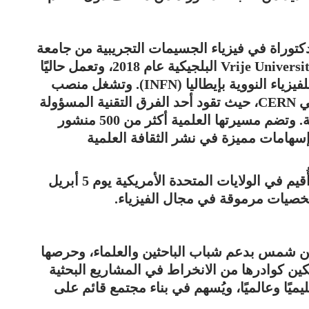
دكتوراة في فيزياء الجسيمات التجريبية من جامعة
عين شمس بالتعاون مع جامعة Vrije Universiteit Brussel البلجيكية عام 2018، وتعمل حاليًا
باحثة ما بعد الدكتوراه في المعهد الوطني للفيزياء النووية بإيطاليا (INFN). وتشغل منصب
نائب CMS-GEM TC ضمن تجربة CMS في CERN، حيث تقود أحد الفرق التقنية المسؤولة
عن تطوير وتشغيل كواشف GEM المتقدمة. وتضم مسيرتها العلمية أكثر من 500 منشور
هامات مميزة في نشر الثقافة العلمية
تم الإعلان عن هذا الفوز خلال الحفل الذي أُقيم في الولايات المتحدة الأمريكية يوم 5 أبريل
عين شمس بدعم شباب الباحثين والعلماء، وحرصها
تمكين كوادرها من الانخراط في المشاريع البحثية
يميًا وعالميًا، ويُسهم في بناء مجتمع قائم على