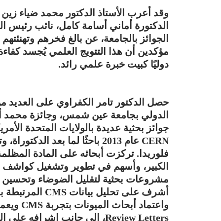
وقد أعرب الأستاذ الدكتور محمد ضياء زين
الدكتورة أماني أسامة كامل، نائب رئيس ا
الجوائز بالجامعة، عن بالغ فخرهم وتهنئتهم 
مؤكدين أن هذا التتويج العلمي يُجسد كفاءة 
دوليًا كبيت خبرة علمي رائد.
حصل الدكتور تامر الكفراوي على العديد من ا
جوائز بحثية عديدة بالولايات المتحدة الأمر
CERN عام 2013 باحثًا لما بعد الدك
فلوريدا. تركزت أبحاثه على المادة المظلم
مشروعات بحثية لتقليل الضوضاء وتحسين أدا
Review Letters، إلى جانب إشرافه على العديد من طلبة الدكتوراة من مختلف دول العالم.