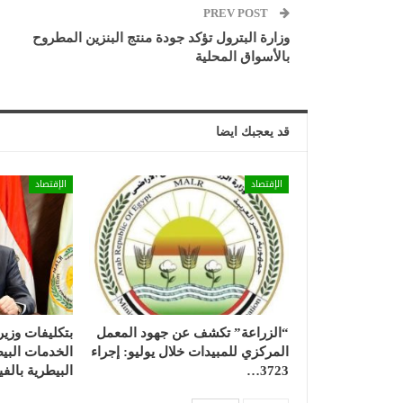
PREV POST
وزارة البترول تؤكد جودة منتج البنزين المطروح
بالأسواق المحلية
قد يعجبك ايضا
الإقتصاد
الإقتصاد
“الزراعة” تكشف عن جهود المعمل
بتكليفات وزير
المركزي للمبيدات خلال يوليو: إجراء
الخدمات البيط
3723…
البيطرية بال