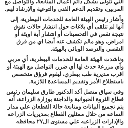
التي تتولى بشكل دائم أعمال المتابعة، والتواصل مع
المربين، وتقديم الدعم الفني والتوعية والإرشاد لهم.
وأشار رئيس الهيئة العامة للخدمات البيطرية، إلى
أنها لم تتلقى أي بلاغات حول انتشار حالات نفوق
نتيجة نقص في التحصينات أو انتشار أية اوبئة أو
امراض، وهو مالم تكشف عنه أيضا اي من فرق
التقصي والترصد الوبائي بالهيئة.
وناشدت الهيئة العامة للخدمات البيطرية، أي مربي
وأي مزرعة حدث لها أي ضرر، التواصل مع الهيئة أو
اقرب مديرية طب بيطري، ليقوم فرؤق متخصص
باستطلاع الأمر وتقديم المساعدة اللازمة.
وفي سياق متصل أكد الدكتور طارق سليمان رئيس
قطاع الثروة الحيوانية والداجنة بوزارة الزراعة، أنه
يتم تجميع البيانات ومتابعة حالة القطعان علي مدار
الساعه من خلال ممثلين القطاع بمديريات الزراعه
والإدارات الزراعيه علي مستوى ال٢٧ محافظه