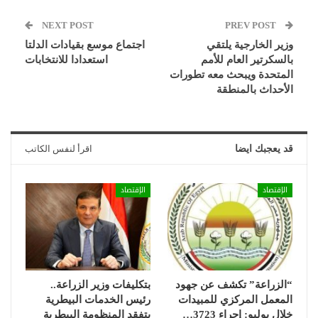
NEXT POST
PREV POST
وزير الخارجية يلتقي
اجتماع موسع بقيادات الدلتا
بالسكرتير العام للأمم
استعدادا للانتخابات
المتحدة ويبحث معه تطورات
الأحداث بالمنطقة
قد يعجبك ايضا
اقرأ لنفس الكاتب
الإقتصاد
الإقتصاد
“الزراعة” تكشف عن جهود
بتكليفات وزير الزراعة..
المعمل المركزي للمبيدات
رئيس الخدمات البيطرية
خلال يوليو: إجراء 3723…
يتفقد المنظومة البيطرية