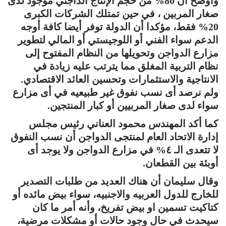
وأوضح أن 80% من حجم الإنتاج الداجني موجود لدى
صغار المربين ، في حين تمتلك الشركات الكبرى
20% فقط، مؤكدا أن الدولة توفر أيضا كافة أوجه
الدعم سواء الفني أو اللوجيستي أو المالي لتطوير
مزارع الدواجن وتحويلها من النظام المفتوح إلى
نظام التربية المغلق مما يترتب عليه زيادة في
الانتاجية والاستثمارات وتحسين العائد الاقتصادي.
ولم نرصد أى نسب نفوق غير طبيعيه في أى مزارع
سواء لدى صغار المربيين أو كبار المنتجين.
كما أكد المهندس محمود العناني رئيس مجلس
إدارة الاتحاد العام لمنتجى الدواجن أن نسب النفوق
لا تتعدى الـ ٤% في مزارع الدواجن ولا يوجد أى
أوبئة بين القطعان.
وقال سليمان أن هناك العديد من طلبات التصدير
للخارج للدول العربيه والاجنبيه، سواء بيض مائده أو
كتاكيت تسمين او بيض تفريخ، وأنه أمر ما كان
سيحدث في حال وجود حالات أو مشكلات مرضية،