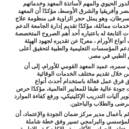
دور الحيوي والمهم لأساتذة المعهد وخدماتهم
مصر وأفريقيا والشرق الأوسط، مؤكدًا أن المعهد
لسرطان، وهو يمثل حجر الزاوية فى منظومة علاج
خدمات مماثلة، مؤكدًا تقديم إدارة الجامعة الدعم
ت التابعة له باعتباره أحد أهم الصروح المتخصصة
ع الأورام ، معربًا عن تقديره لجهود الهيئة
 دعم المؤسسات التعليمية والطبية لتحقيق أعلى
م الطبي في مصر.
سمره، عميد المعهد القومي للأورام، إلى أن
ن خلال تقديم مختلف الخدمات الوقائية
ق فرق عمل فعالة باستخدام أحدث أنواع
 جودة عالية طبقا للمعايير العالمية، مؤكدًا حرص
ير آليات التدريب الإكلينيكي، ورفع كفاءة الموارد
رضى والطلاب والباحثين.
ئم بأعمال مدير مركز ضمان الجودة والإعتماد، أن
 المؤسسي والبرامجي تسير وفق خطة شاملة
لف الجوانب الأكاديمية والإكلينيكية والإدارية،