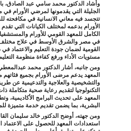
وأشاد الدكتور محمد سامي عبد الصادق، بال
الجليلة التي يقدمونها لمرضي الأورام في 
تتجسد فيه معاني الانسانية في مكافحته ل
الأورام بدعمه لمختلف الكيانات التي تقدم 
الكامل للمعهد القومي للأورام والمستشفيا
في مصر والشرق الأوسط في علاج مختلف أنوا
القومية لضمان جودة التعليم والاعتماد في
مستويات الأداء ورفع كفاءة منظومة التعلي
ومن جانبه، أشار الدكتور محمد عبدالمعطي 
المعهد يدعم مرضى الأورام بجميع فئاتهم م
والتشخيصية والعلاجية والتدعيمية عن طري
التكنولوجيا لتقديم رعاية صحية متكاملة ذات
المعهد على تحديث البرامج الأكاديمية، وتطو
البشرية، بما يضمن تقديم خدمة متميزة للم
ومن جهته، أوضح الدكتور خالد سليمان القا
استعدادات المعهد للحصول على الاعتماد
ترتكز على تطبيق أعلى معايير الجودة في مخت