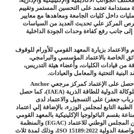
 مستدامة تعتمد على التحسين المستمر وتقييم
ليات داخل كليات الجامعة ومعاهدها مع معايير
إلي حرص المركز علي تحديث العديد من السياسات
، إلى جانب رفع كفاءة وحدات الجودة الداخلية
م والاعتماد بزيارة المعهد القومي للأورام للوقوف
ئق الخاصة بالاعتماد المؤسسي والبرامجي،
فة من قيادات الكليات، وأعضاء هيئة التدريس،
 البنية التحتية والمعامل والعيادات.
جدير بالذكر، أن المعهد القومي للأورام قد حصل على الإعتماد كمركز مرجعي Anchor
Centre ضمن شبكة “أشعة الأمل” التابعة للوكالة الدولية للطاقة الذرية (IAEA)، كما حصل
د رباب جعفر) على التسجيل والاعتماد لدى
طبية التابع لمجلس الوزرء، بالإضافة إلي اعتماد
راثة الخلوية (Cytogenetics) والمناعة بقسم الباثولوجيا الإكلينيكية بالمعهد القومي
للأورام، وتسليم شهادتي اعتمادهما دوليًا من المجلس الوطني للاعتماد (EGAC) والمنظمة
الدولية لاعتماد المعامل (ILAC)، ووفقًا للمواصفة الدولية ISO 15189:2022، وذلك لمدة ثلاث