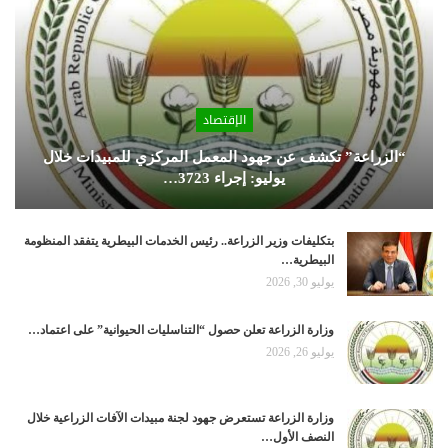
الإقتصاد
“الزراعة” تكشف عن جهود المعمل المركزي للمبيدات خلال
يوليو: إجراء 3723…
بتكليفات وزير الزراعة.. رئيس الخدمات البيطرية يتفقد المنظومة
البيطرية…
يوليو 30, 2026
وزارة الزراعة تعلن حصول “التناسليات الحيوانية” على اعتماد…
يوليو 26, 2026
وزارة الزراعة تستعرض جهود لجنة مبيدات الآفات الزراعية خلال
النصف الأول…