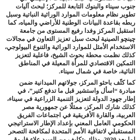
جنوب سيناء والبنوك التابعة للمركز؛ لبحث آليات
تطوير نظام معلومات الموارد الوراثية النباتية وسبل
ربطه بقاعدة البيانات الوطنية للأراضي والمياه، كما
استقبل المركز وفدا رفيع المستوى من جامعة
چينچو الصينية لبحث سبل تعزيز التعاون في مجالات
الاستخدام الأمثل للموارد الوراثية والتنوع البيولوجي،
كذلك نظمت محطة بحوث الشيخ، فاعلية لتعزيز
التمكين الاقتصادي للمرأة المعيلة في المناطق
النائية، خاصة في شمال سيناء.
كما كثّف باحثو المركز، جولاتهم الميدانية ضمن
مبادرة “اسأل واستشير قبل ما تدفع كتير”، في
إطار جهود الدولة لتعزيز التنمية الزراعية في سيناء،
كذلك شارك المركز، ممثلًا عن جمهورية مصر
العربية، والقارة الأفريقية في اجتماعات الفريق
الحكومي العامل المعني بإعداد الإطار الاستراتيجي
المستقبلي لاتفاقية الأمم المتحدة لمكافحة التصحر
لما بعد 2030، وذلك بتكليف من السيد علاء فاروق