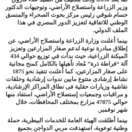
وزير الزراعة واستصلاح الأراضي، وتوجيهات الدكتور
حسام شوقي رئيس مركز بحوث الصحراء والمنسق
الوطني للاتفاقية لتعزيز الدور المصري في هذا
الملف الدولي.
بينما أعلنت وزارة الزراعة واستصلاح الأراضي، عن
إطلاق مبادرة نوعية لدعم صغار المزارعين وتعزيز
الميكنة الزراعية، حيث بدأت في توزيع حوالي 434
آلة “فراطة ذرة” مُعاد تأهيلها بالكامل كمنح مجانية
على صغار المزارعين، كما أعلنت تنفيذ نحو 1875
نشاط إرشادى متنوع مابين ندوات إرشادية وحلقات
نقاشية وزيارات حقلية فى نطاق المراكز الإرشادية،
و مراقبات وجمعيات إستصلاح الأراضي، استفاد منها
حوالي 47875 مزارع بمختلف المحافظات، خلال
شهر نوفمبر.
بينما أطلقت الهيئة العامة للخدمات البيطرية، حملة
وطنية توعوية، استهدفت مربي الدواجن بجميع