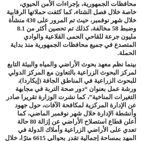
محافظات الجمهورية، بإجراءات الأمن الحيوي،
خاصة خلال فصل الشتاء، كما كثفت حملاتها الرقابية
خلال شهر نوفمبر، حيث تم المرور على 430 منشأة
وضبط 58 مخالفة، كذلك تم تحصين أكثر من 8.1
مليون جرعة للقاحي الحمى القلاعية والوادي
المتصدع في جميع محافظات الجمهورية منذ بداية
الحملة.
بينما نظم معهد بحوث الأراضي والمياه والبيئة التابع
لمركز البحوث الزراعية بالتعاون مع المركز الدولي
للبحوث الزراعية في المناطق الجافة (إيكاردا)،
ورشة عمل بعنوان “دور صحة التربة في مجابهة
التغيرات المناخية”، كما نشرت الوزارة تقريرا صادر
عن الإدارة المركزية لمكافحة الآفات، حول جهود
وأنشطة الإدارة خلال شهر نوفمبر الماضي، كما
أعلن قطاع استصلاح الأراضي عن إزالة 80 حالة
تعدي على الأراضي الزراعية وأملاك الدولة في
المهد بمساحة إجمالية تقدر بحوالي 6615 مترًا، خلال