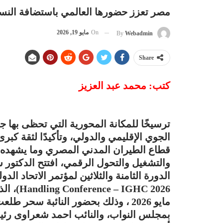
مصر تعزز حضورها العالمي باستضافة النسخة الـ38 من مؤتمر الاتحاد الدولي ل
On
مايو 19, 2026
By
Webadmin
Share
️كتب: محمد عبد العزيز
ترسيخًا للمكانة المحورية التي تحظى بها 
الجوي الإقليمي والدولي، وتأكيدًا لثقة ك
قطاع الطيران المدني المصري وما يشهده م
والتشغيل والتحول الرقمي، افتتح الدكتور س
مايو 2026 ، وذلك بحضور النائبة س
بمجلس النواب، والنائب احمد شعراوى رئي