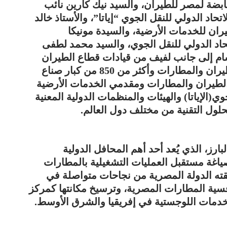
بضة لمصر للطيران، والسيد نيك كارين نائب
تحاد الدولي للنقل الجوي “إياتا”، والأستاذ خالد
ن للخدمات الأرضية، والسيدة مونيكا
تحاد الدولي للنقل الجوي، والسيد محمد لطفى
الشام إلى جانب لفيف من قيادات قطاع الطيران
المدني، وبمشاركة نخبة من قادة قطاع الطيران والمطارات وأكثر من 850 من كبار صناع
لطيران والمطارات ومقدمي الخدمات الأرضية
(الإياتا) والهيئات والمنظمات الدولية المعنية
لول التقنية من مختلف دول العالم.
رز، الذي يُعد أحد أهم المحافل الدولية
اغة مستقبل العمليات التشغيلية بالمطارات
ققته الدولة المصرية من نجاحات متواصلة في
فسية المطارات المصرية، وترسيخ مكانتها كمركز
خدمات اللوجستية في إفريقيا والشرق الأوسط.