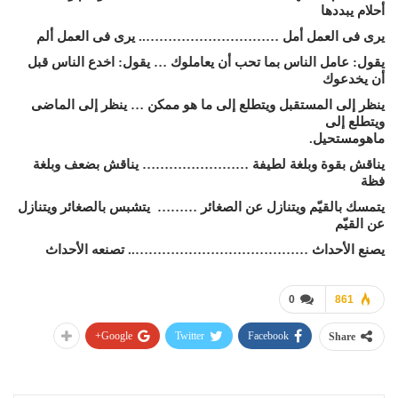
أحلام يبددها
يرى فى العمل أمل ………………………….. يرى فى العمل ألم
يقول: عامل الناس بما تحب أن يعاملوك … يقول: اخدع الناس قبل
أن يخدعوك
ينظر إلى المستقبل ويتطلع إلى ما هو ممكن … ينظر إلى الماضى
ويتطلع إلى
ماهومستحيل.
يناقش بقوة وبلغة لطيفة …………………… يناقش بضعف وبلغة
فظة
يتمسك بالقيّم ويتنازل عن الصغائر ……… يتشبس بالصغائر ويتنازل
عن القيّم
يصنع الأحداث ………………………………….. تصنعه الأحداث
0
861
Google+
Twitter
Facebook
Share