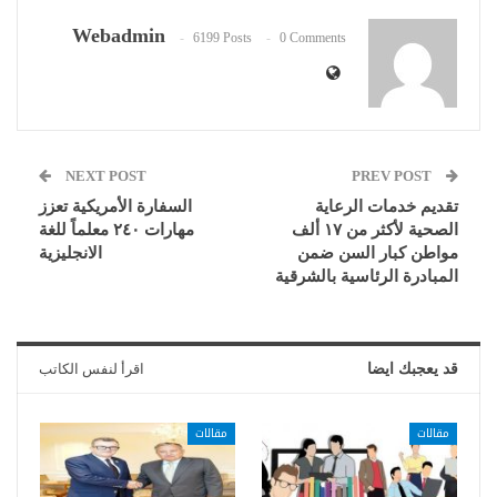
Webadmin
6199 Posts
0 Comments
NEXT POST
PREV POST
تقديم خدمات الرعاية
السفارة الأمريكية تعزز
الصحية لأكثر من ١٧ ألف
مهارات ٢٤٠ معلماً للغة
مواطن كبار السن ضمن
الانجليزية
المبادرة الرئاسية بالشرقية
قد يعجبك ايضا
اقرأ لنفس الكاتب
مقالات
مقالات