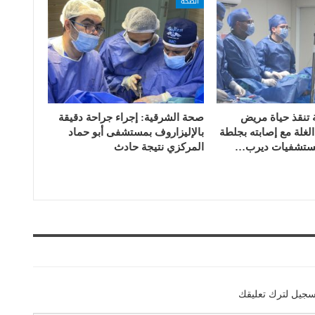
الصحة
تنقذ حياة مريض
صحة الشرقية: إجراء جراحة دقيقة
غلة مع إصابته بجلطة
بالإليزاروف بمستشفى أبو حماد
بمستشفيات ديرب…
المركزي نتيجة حادث
سجيل لترك تعليقك