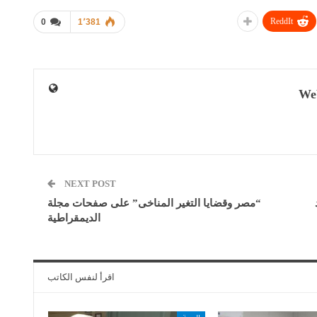
ReddIt
0
1٬381
We
NEXT POST
“مصر وقضايا التغير المناخى” على صفحات مجلة
الديمقراطية
اقرأ لنفس الكاتب