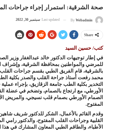
صحة الشرقية: استمرار إجراء جراحات الم
Last updated
سبتمبر 30, 2022
By
Webadmin
Share
كتب/ حسين السيد
في إطار توجيهات الدكتور خالد عبدالغفار وزير الص
للمرضي والمواطنين بمحافظة الشرقية، وإشراف الد
بالشرقية، قام الفريق الطبي بقسم جراحات القلب ا
محمد رفعت أستاذ جراحة القلب والصدر بكلية الط
التخدير بكلية الطب جامعة الزقازيق، بإجراء عمل
الأورطي، مع ارتجاع بالصمام، وتضخم في عضلة القلب
الصمام الأورطي بصمام قلب نسيجي، والمريض الآن
المفتوح.
وقدم القائم بالأعمال، الشكر للدكتور شريف شاه
القلبية وجراحات القلب المفتوح، والدكتور رامي ا
الأطباء، والطاقم الطبي المعاون المشارك في هذا