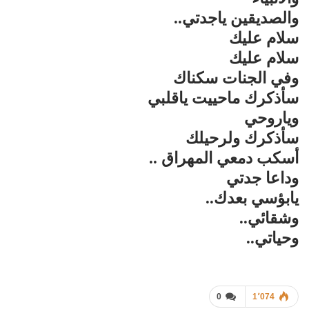
والصديقين ياجدتي..
سلام عليك
سلام عليك
وفي الجنات سكناك
سأذكرك ماحييت ياقلبي
وياروحي
سأذكرك ولرحيلك
أسكب دمعي المهراق ..
وداعا جدتي
يابؤسي بعدك..
وشقائي..
وحياتي..
0
1٬074