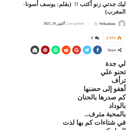
ليك جدتي زنو أكتب !! (بقلم: يوسف أسونا-
المغرب)
Last updated
أكتوبر 14, 2022
By
Webadmin
0
1٬074
Share
لي جدة
تحنو علي
ترأف
أهفو إلى حضنها
كم صدرها بالحنان
بالوداد
بالمحبة مترف..
في شتاءات كم بها لذت