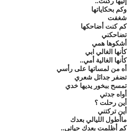
إليها ركنت..
وكم بحكاياتها
شغفت
كم كنت أضاحكها
تضاحكني
أشكوها همي
كأنها الغالي ابي
كأنها الغالية أمي..
أه من لمساتها على رأسي
تضفر جدائل شعري
تمسح ببخور يديها خدي
أواه جدتي
أين رحلت ؟
أين تركتني
ماأطول الليالي بعدك
كم أظلمت بعدك حياتي..