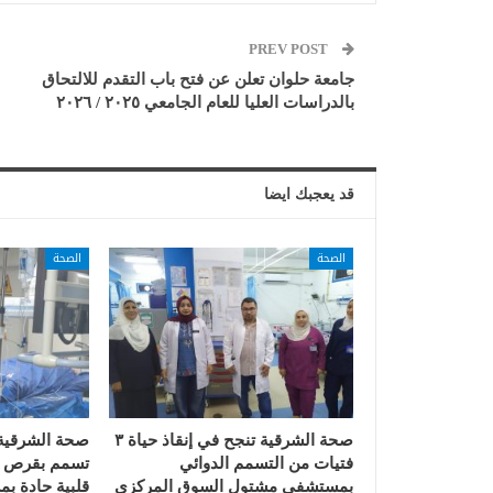
PREV POST
جامعة حلوان تعلن عن فتح باب التقدم للالتحاق
بالدراسات العليا للعام الجامعي ٢٠٢٥ / ٢٠٢٦
قد يعجبك ايضا
الصحة
الصحة
صحة الشرقية تنجح في إنقاذ حياة ٣
صحة الشرقية 
فتيات من التسمم الدوائي
تسمم بقرص ال
بمستشفى مشتول السوق المركزي
قلبية حادة 