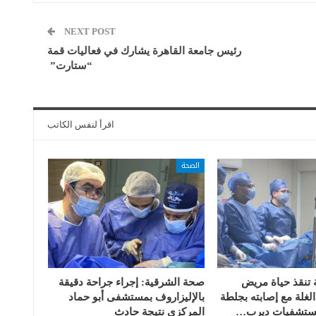
NEXT POST
رئيس جامعة القاهرة يشارك في فعاليات قمة
“ستارت”
اقرأ لنفس الكاتب
الصحة
تنقذ حياة مريض
صحة الشرقية: إجراء جراحة دقيقة
غلة مع إصابته بجلطة
بالإليزاروف بمستشفى أبو حماد
بمستشفيات ديرب…
المركزي نتيجة حادث