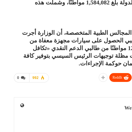
المستفيدين من قرارات العلاج على نفقة الدولة بلغ 1,584,082 مواطنًا، وشملت هذه
 المجالس الطبية المتخصصة، أن الوزارة أجرت
39, مواطنًا من طالبي الحصول على سيارات مجهزة معفاة من
الضرائب والرسوم الجمركية، وعلى 123,141 مواطنًا من طالبي الدعم النقدي «تكافل
ت مظلة توجيهات الرئيس السيسي بتوفير كافة
مان حوكمة الإجراءات.
ReddIt
0
992
We