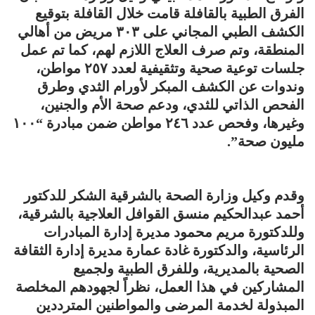
الفرق الطبية بالقافلة قامت خلال القافلة بتوقيع
الكشف الطبي المجاني على ٣٠٣ مريض من أهالي
المنطقة، وتم صرف العلاج اللازم لهم، كما تم عمل
جلسات توعية صحية وتثقيفية لعدد ٢٥٧ مواطن،
وندوات عن الكشف المبكر لأورام الثدي وطرق
الفحص الذاتي للثدي، ودعم صحة الأم والجنين،
وغيرها، وفحص عدد ٢٤٦ مواطن ضمن مبادرة “١٠٠
مليون صحة”.
وقدم وكيل وزارة الصحة بالشرقية الشكر للدكتور
أحمد عبدالحكيم منسق القوافل العلاجية بالشرقية،
وللدكتورة مريم محمود مديرة إدارة المبادرات
الرئاسية، والدكتورة غادة عمارة مديرة إدارة الثقافة
الصحية بالمديرية، وللفرق الطبية ولجميع
المشاركين في هذا العمل، نظراً لجهودهم المخلصة
المبذولة لخدمة المرضى والمواطنين المترددين